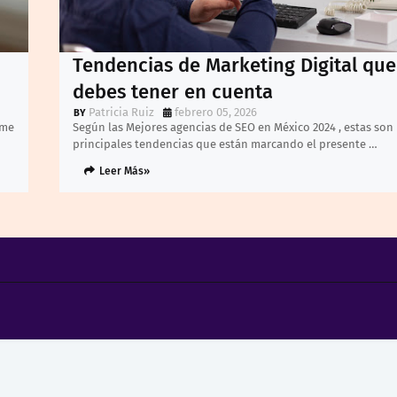
Tendencias de Marketing Digital que
debes tener en cuenta
Patricia Ruiz
febrero 05, 2026
ume
Según las Mejores agencias de SEO en México 2024 , estas son 
principales tendencias que están marcando el presente …
Leer Más»